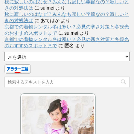
秋に寂しいのはなぜ？みんなも寂しい季節なの？寂しいと
きの対処法は
に
suimei
より
秋に寂しいのはなぜ？みんなも寂しい季節なの？寂しいと
きの対処法は
に
あてはか
より
京都での着物レンタル冬は寒い？必見の寒さ対策と冬観光
のおすすめスポットまで
に
suimei
より
京都での着物レンタル冬は寒い？必見の寒さ対策と冬観光
のおすすめスポットまで
に
匿名
より
ア
ー
カ
イ
ブ