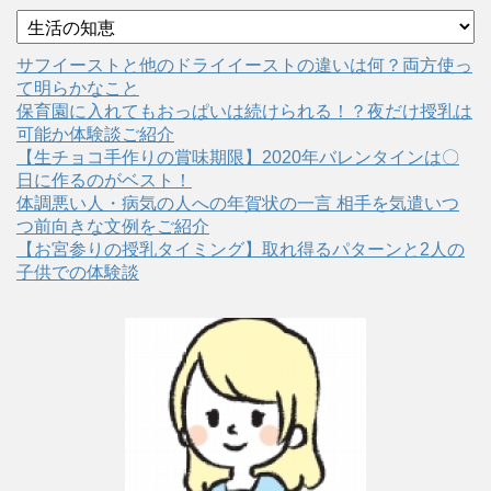
カ
テ
ゴ
サフイーストと他のドライイーストの違いは何？両方使っ
リ
て明らかなこと
ー
保育園に入れてもおっぱいは続けられる！？夜だけ授乳は
可能か体験談ご紹介
【生チョコ手作りの賞味期限】2020年バレンタインは〇
日に作るのがベスト！
体調悪い人・病気の人への年賀状の一言 相手を気遣いつ
つ前向きな文例をご紹介
【お宮参りの授乳タイミング】取れ得るパターンと2人の
子供での体験談