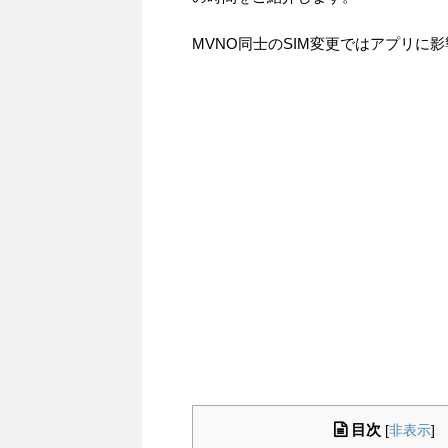
MVNO同士のSIM変更ではアプリ
目次
[
非表示
]