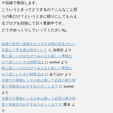
マ目線で発信します。
こういうときってどうするの？こんなこと思
うの私だけ？というときに頼りにしてもらえ
るブログを目指して日々更新中です。
どうぞゆっくりしていってくださいね。
結婚で近所に挨拶まわりをする時の失礼のない
言葉は？手土産は何がいい？
に
自然坊
より
秋に寂しいのはなぜ？みんなも寂しい季節な
の？寂しいときの対処法は
に
suimei
より
秋に寂しいのはなぜ？みんなも寂しい季節な
の？寂しいときの対処法は
に
あてはか
より
京都での着物レンタル冬は寒い？必見の寒さ対
策と冬観光のおすすめスポットまで
に
suimei
より
京都での着物レンタル冬は寒い？必見の寒さ対
策と冬観光のおすすめスポットまで
に
匿名
よ
り