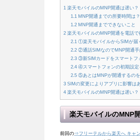
1
楽天モバイルのMNP開通は遅い？
1.1
MNP開通までの所要時間は
1.2
MNP開通までできないこと
2
楽天モバイルのMNP開通を電話で
2.1
①楽天モバイルからSIMが届
2.2
②通話SIMなのでMNP開通
2.3
③新SIMカードをスマートフ
2.4
④スマートフォンの初期設定
2.5
⑤あとはMNPが開通するの
3
SIMの変更によりアプリに影響は
4
楽天モバイルのMNP開通は遅い？
楽天モバイルのMNP
前回の
⇒フリーテルから楽天へ キャ