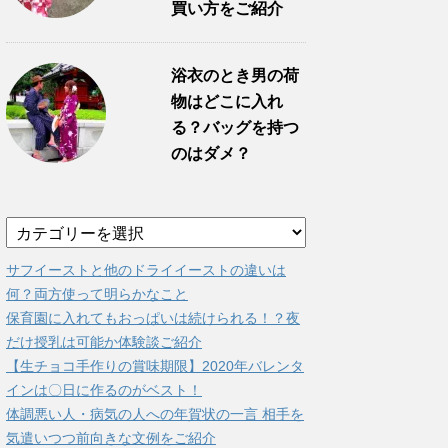
買い方をご紹介
浴衣のとき男の荷
物はどこに入れ
る？バッグを持つ
のはダメ？
カ
テ
ゴ
サフイーストと他のドライイーストの違いは
リ
何？両方使って明らかなこと
ー
保育園に入れてもおっぱいは続けられる！？夜
だけ授乳は可能か体験談ご紹介
【生チョコ手作りの賞味期限】2020年バレンタ
インは〇日に作るのがベスト！
体調悪い人・病気の人への年賀状の一言 相手を
気遣いつつ前向きな文例をご紹介