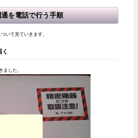
開通を電話で行う手順
について見ていきます。
届く
きました。