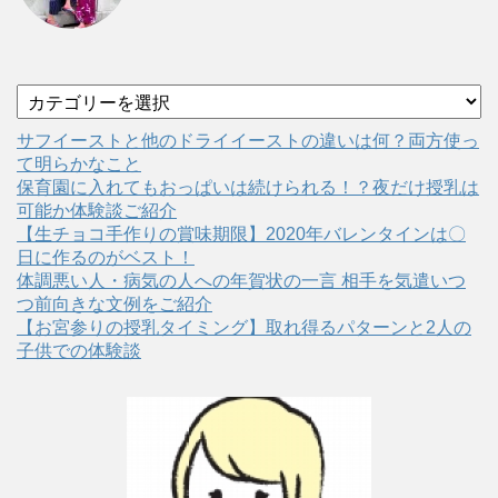
カ
テ
ゴ
サフイーストと他のドライイーストの違いは何？両方使っ
リ
て明らかなこと
ー
保育園に入れてもおっぱいは続けられる！？夜だけ授乳は
可能か体験談ご紹介
【生チョコ手作りの賞味期限】2020年バレンタインは〇
日に作るのがベスト！
体調悪い人・病気の人への年賀状の一言 相手を気遣いつ
つ前向きな文例をご紹介
【お宮参りの授乳タイミング】取れ得るパターンと2人の
子供での体験談