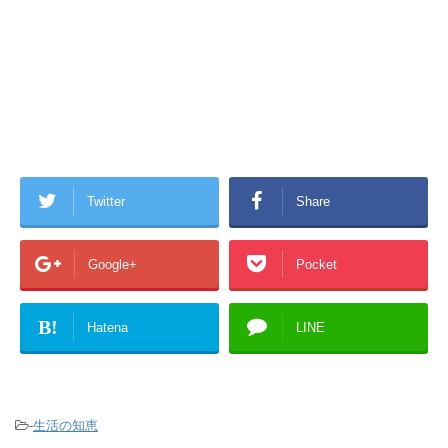
Twitter
Share
Google+
Pocket
B!
Hatena
LINE
-
生活の知恵