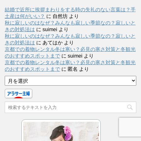
結婚で近所に挨拶まわりをする時の失礼のない言葉は？手
土産は何がいい？
に
自然坊
より
秋に寂しいのはなぜ？みんなも寂しい季節なの？寂しいと
きの対処法は
に
suimei
より
秋に寂しいのはなぜ？みんなも寂しい季節なの？寂しいと
きの対処法は
に
あてはか
より
京都での着物レンタル冬は寒い？必見の寒さ対策と冬観光
のおすすめスポットまで
に
suimei
より
京都での着物レンタル冬は寒い？必見の寒さ対策と冬観光
のおすすめスポットまで
に
匿名
より
ア
ー
カ
イ
ブ