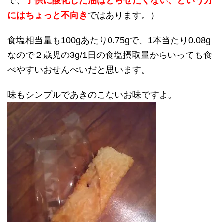
で、
子供に酸化した油はとらせたくない、という方
にはちょっと不向き
ではあります。）
食塩相当量も100gあたり0.75gで、1本当たり0.08g
なので２歳児の3g/1日の食塩摂取量からいっても食
べやすいおせんべいだと思います。
味もシンプルであきのこないお味ですよ。