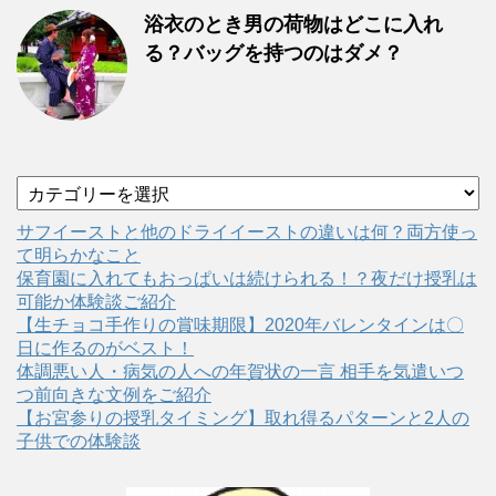
浴衣のとき男の荷物はどこに入れ
る？バッグを持つのはダメ？
カ
テ
ゴ
サフイーストと他のドライイーストの違いは何？両方使っ
リ
て明らかなこと
ー
保育園に入れてもおっぱいは続けられる！？夜だけ授乳は
可能か体験談ご紹介
【生チョコ手作りの賞味期限】2020年バレンタインは〇
日に作るのがベスト！
体調悪い人・病気の人への年賀状の一言 相手を気遣いつ
つ前向きな文例をご紹介
【お宮参りの授乳タイミング】取れ得るパターンと2人の
子供での体験談