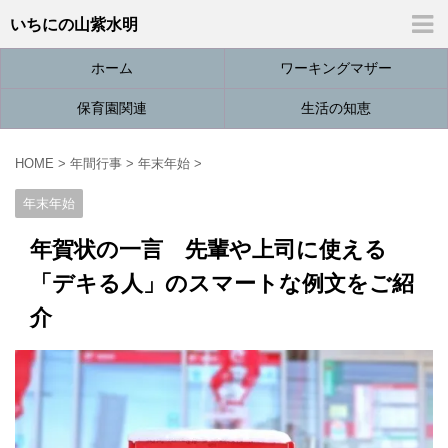
いちにの山紫水明
ホーム
ワーキングマザー
保育園関連
生活の知恵
HOME
>
年間行事
>
年末年始
>
年末年始
年賀状の一言 先輩や上司に使える
「デキる人」のスマートな例文をご紹
介