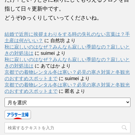
指して日々更新中です。
どうぞゆっくりしていってくださいね。
結婚で近所に挨拶まわりをする時の失礼のない言葉は？手
土産は何がいい？
に
自然坊
より
秋に寂しいのはなぜ？みんなも寂しい季節なの？寂しいと
きの対処法は
に
suimei
より
秋に寂しいのはなぜ？みんなも寂しい季節なの？寂しいと
きの対処法は
に
あてはか
より
京都での着物レンタル冬は寒い？必見の寒さ対策と冬観光
のおすすめスポットまで
に
suimei
より
京都での着物レンタル冬は寒い？必見の寒さ対策と冬観光
のおすすめスポットまで
に
匿名
より
ア
ー
カ
イ
ブ