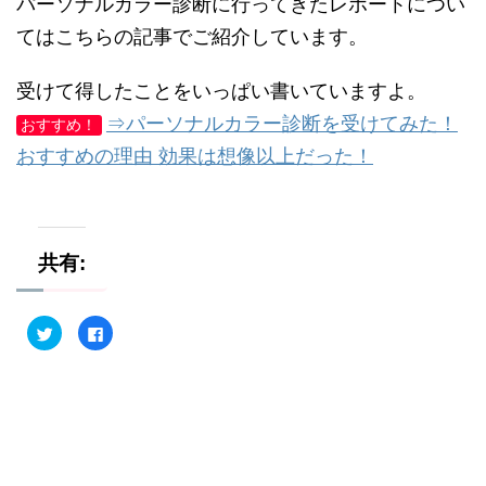
パーソナルカラー診断に行ってきたレポートについ
てはこちらの記事でご紹介しています。
受けて得したことをいっぱい書いていますよ。
⇒パーソナルカラー診断を受けてみた！
おすすめ！
おすすめの理由 効果は想像以上だった！
共有:
ク
F
リ
a
ッ
c
ク
e
し
b
て
o
T
o
w
k
i
で
t
共
t
有
e
す