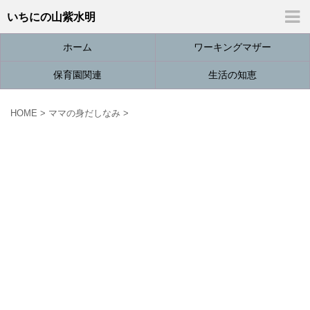
いちにの山紫水明
ホーム
ワーキングマザー
保育園関連
生活の知恵
HOME
>
ママの身だしなみ
>