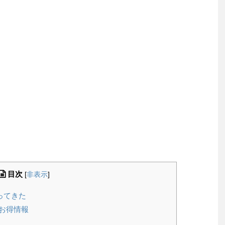
目次
[
非表示
]
ってきた
お得情報