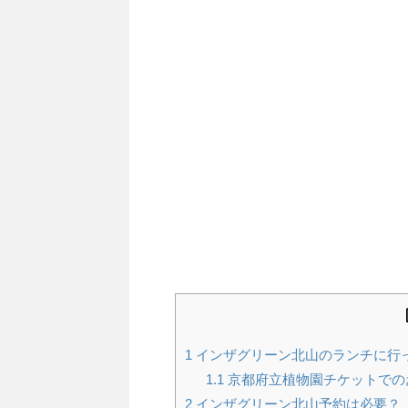
1
インザグリーン北山のランチに行
1.1
京都府立植物園チケットでの
2
インザグリーン北山予約は必要？