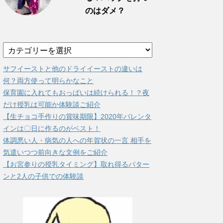
のはダメ？
カ
テ
ゴ
サフイーストと他のドライイーストの違いは
リ
何？両方使って明らかなこと
ー
保育園に入れてもおっぱいは続けられる！？夜
だけ授乳は可能か体験談ご紹介
【生チョコ手作りの賞味期限】2020年バレンタ
インは〇日に作るのがベスト！
体調悪い人・病気の人への年賀状の一言 相手を
気遣いつつ前向きな文例をご紹介
【お宮参りの授乳タイミング】取れ得るパター
ンと2人の子供での体験談