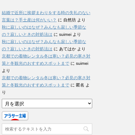
結婚で近所に挨拶まわりをする時の失礼のない
言葉は？手土産は何がいい？
に
自然坊
より
秋に寂しいのはなぜ？みんなも寂しい季節な
の？寂しいときの対処法は
に
suimei
より
秋に寂しいのはなぜ？みんなも寂しい季節な
の？寂しいときの対処法は
に
あてはか
より
京都での着物レンタル冬は寒い？必見の寒さ対
策と冬観光のおすすめスポットまで
に
suimei
より
京都での着物レンタル冬は寒い？必見の寒さ対
策と冬観光のおすすめスポットまで
に
匿名
よ
り
ア
ー
カ
イ
ブ