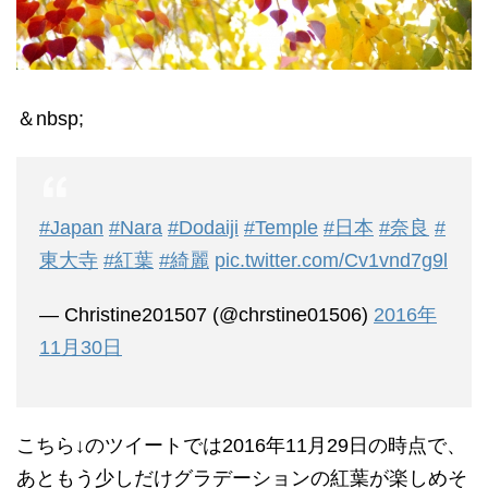
＆nbsp;
#Japan
#Nara
#Dodaiji
#Temple
#日本
#奈良
#
東大寺
#紅葉
#綺麗
pic.twitter.com/Cv1vnd7g9l
— Christine201507 (@chrstine01506)
2016年
11月30日
こちら↓のツイートでは2016年11月29日の時点で、
あともう少しだけグラデーションの紅葉が楽しめそ