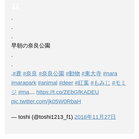
.
.
.
早朝の奈良公園
.
.
.
#鹿
#奈良
#奈良公園
#動物
#東大寺
#nara
#narapark
#animal
#deer
#紅葉
#もみじ
#モミ
ジ
#ma
…
https://t.co/ZEbGfKADEU
pic.twitter.com/jk05W0RbaH
— toshi (@toshi1213_f1)
2016年11月27日