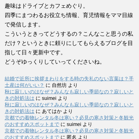
趣味はドライブとカフェめぐり。
四季にまつわるお役立ち情報、育児情報をママ目線
で発信します。
こういうときってどうするの？こんなこと思うの私
だけ？というときに頼りにしてもらえるブログを目
指して日々更新中です。
どうぞゆっくりしていってくださいね。
結婚で近所に挨拶まわりをする時の失礼のない言葉は？手
土産は何がいい？
に
自然坊
より
秋に寂しいのはなぜ？みんなも寂しい季節なの？寂しいと
きの対処法は
に
suimei
より
秋に寂しいのはなぜ？みんなも寂しい季節なの？寂しいと
きの対処法は
に
あてはか
より
京都での着物レンタル冬は寒い？必見の寒さ対策と冬観光
のおすすめスポットまで
に
suimei
より
京都での着物レンタル冬は寒い？必見の寒さ対策と冬観光
のおすすめスポットまで
に
匿名
より