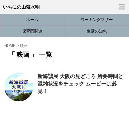
いちにの山紫水明
ホーム
ワーキングマザー
保育園関連
生活の知恵
HOME
>
映画
「 映画 」 一覧
新海誠展 大阪の見どころ 所要時間と
混雑状況をチェック ムービーは必
見！